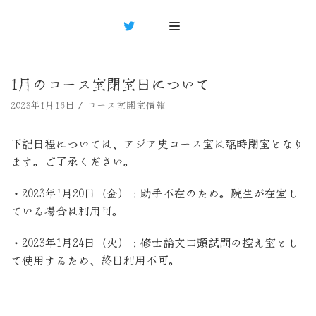
コ
ン
テ
ン
1月のコース室閉室日について
ツ
へ
2023年1月16日
コース室開室情報
ス
キ
下記日程については、アジア史コース室は臨時閉室となり
ッ
ます。ご了承ください。
プ
・2023年1月20日（金）：助手不在のため。院生が在室し
ている場合は利用可。
・2023年1月24日（火）：修士論文口頭試問の控え室とし
て使用するため、終日利用不可。